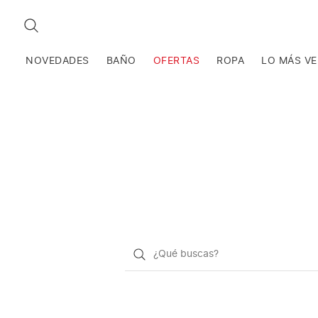
BUSCAR
NOVEDADES
BAÑO
OFERTAS
ROPA
LO MÁS V
¿Qué
quieres
buscar?