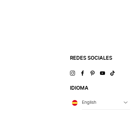
REDES SOCIALES
Visítanos
Visítanos
Visítanos
Visítanos
Visítanos
en
en
en
en
en
IDIOMA
Idioma