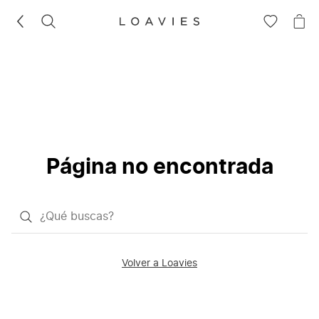
BUSCAR
IR
IR
A
A
LA
LA
LISTA
CE
DE
DESEOS
Página no encontrada
¿Qué
quieres
buscar?
Volver a Loavies