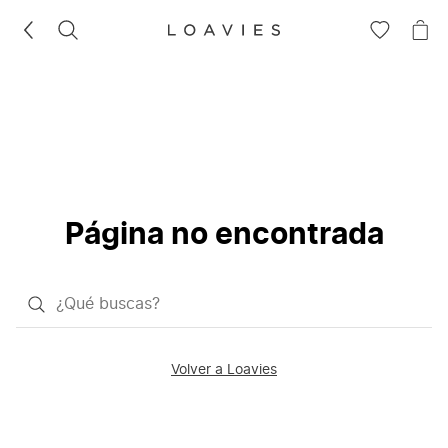
BUSCAR
IR
IR
A
A
LA
LA
LISTA
CE
DE
DESEOS
Página no encontrada
¿Qué
quieres
buscar?
Volver a Loavies