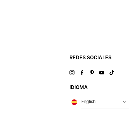
REDES SOCIALES
Visítanos
Visítanos
Visítanos
Visítanos
Visítanos
en
en
en
en
en
IDIOMA
Idioma