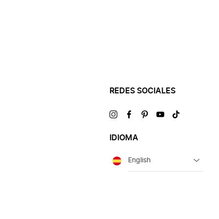
REDES SOCIALES
Visítanos
Visítanos
Visítanos
Visítanos
Visítanos
en
en
en
en
en
IDIOMA
Idioma