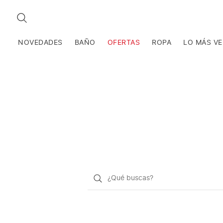
BUSCAR
NOVEDADES
BAÑO
OFERTAS
ROPA
LO MÁS V
¿Qué
quieres
buscar?