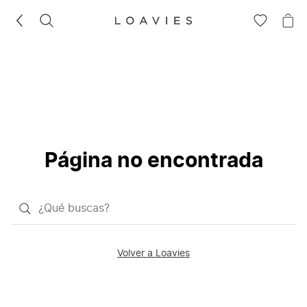
BUSCAR
IR
IR
A
A
LA
LA
LISTA
CE
DE
DESEOS
Página no encontrada
¿Qué
quieres
buscar?
Volver a Loavies