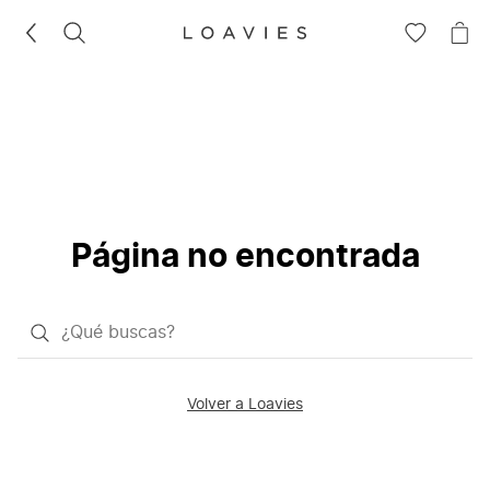
BUSCAR
IR
IR
A
A
LA
LA
LISTA
CE
DE
DESEOS
Página no encontrada
¿Qué
quieres
buscar?
Volver a Loavies