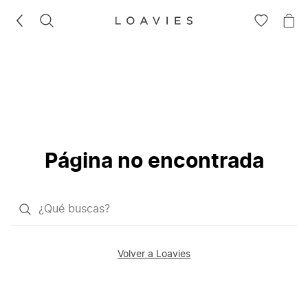
BUSCAR
IR
IR
A
A
LA
LA
LISTA
CE
DE
DESEOS
Página no encontrada
¿Qué
quieres
buscar?
Volver a Loavies