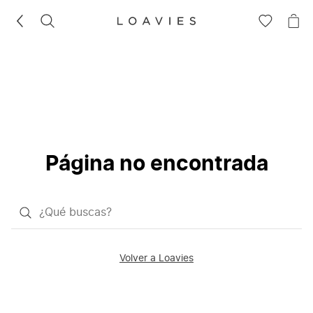
BUSCAR
IR
IR
A
A
LA
LA
LISTA
CE
DE
DESEOS
Página no encontrada
¿Qué
quieres
buscar?
Volver a Loavies