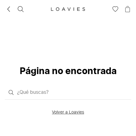
BUSCAR
IR
IR
A
A
LA
LA
LISTA
CE
DE
DESEOS
Página no encontrada
¿Qué
quieres
buscar?
Volver a Loavies