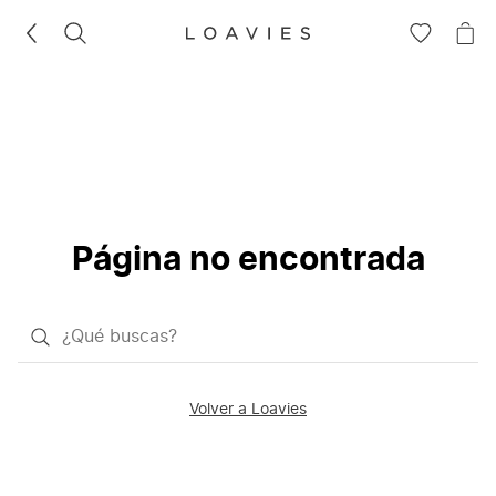
BUSCAR
IR
IR
A
A
LA
LA
LISTA
CE
DE
DESEOS
Página no encontrada
¿Qué
quieres
buscar?
Volver a Loavies