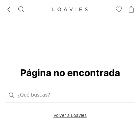
BUSCAR
IR
IR
A
A
LA
LA
LISTA
CE
DE
DESEOS
Página no encontrada
¿Qué
quieres
buscar?
Volver a Loavies