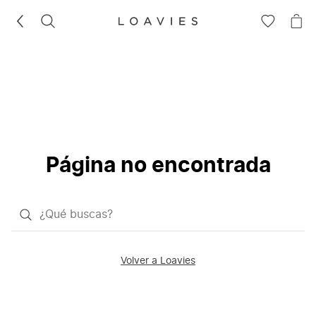
BUSCAR
IR
IR
A
A
LA
LA
LISTA
CE
DE
DESEOS
Página no encontrada
¿Qué
quieres
buscar?
Volver a Loavies