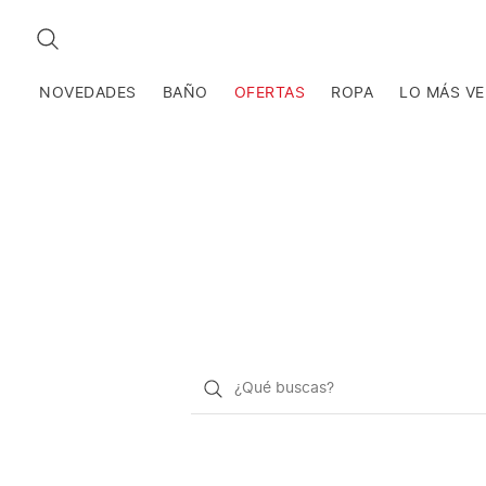
BUSCAR
NOVEDADES
BAÑO
OFERTAS
ROPA
LO MÁS V
¿Qué
quieres
buscar?