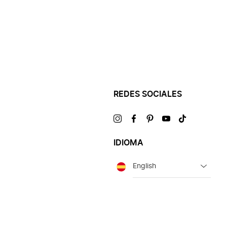
REDES SOCIALES
Visítanos
Visítanos
Visítanos
Visítanos
Visítanos
en
en
en
en
en
IDIOMA
Idioma