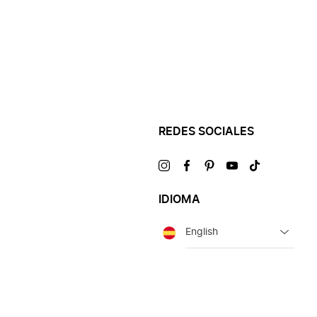
REDES SOCIALES
Visítanos
Visítanos
Visítanos
Visítanos
Visítanos
en
en
en
en
en
IDIOMA
Idioma