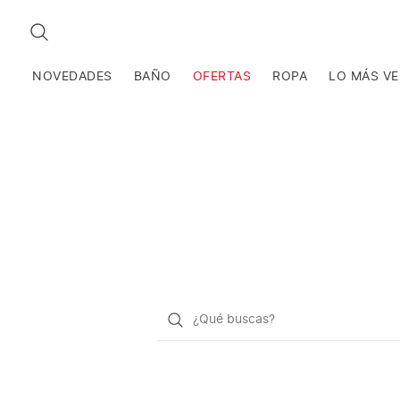
BUSCAR
NOVEDADES
BAÑO
OFERTAS
ROPA
LO MÁS V
¿Qué
quieres
buscar?