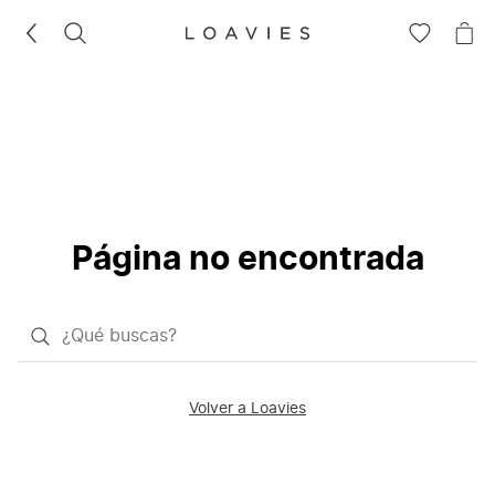
BUSCAR
IR
IR
A
A
LA
LA
LISTA
CE
DE
DESEOS
Página no encontrada
¿Qué
quieres
buscar?
Volver a Loavies