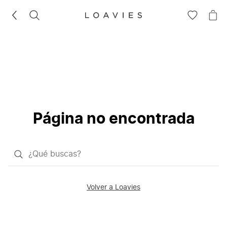
BUSCAR
IR
IR
A
A
LA
LA
LISTA
CE
DE
DESEOS
Página no encontrada
¿Qué
quieres
buscar?
Volver a Loavies