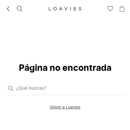
BUSCAR
IR
IR
A
A
LA
LA
LISTA
CE
DE
DESEOS
Página no encontrada
¿Qué
quieres
buscar?
Volver a Loavies