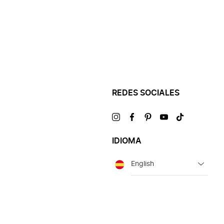
REDES SOCIALES
Visítanos
Visítanos
Visítanos
Visítanos
Visítanos
en
en
en
en
en
IDIOMA
Idioma