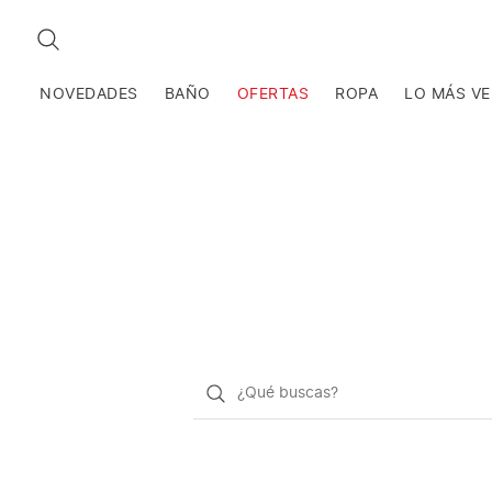
BUSCAR
NOVEDADES
BAÑO
OFERTAS
ROPA
LO MÁS V
¿Qué
quieres
buscar?