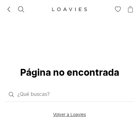
BUSCAR
IR
IR
A
A
LA
LA
LISTA
CE
DE
DESEOS
Página no encontrada
¿Qué
quieres
buscar?
Volver a Loavies