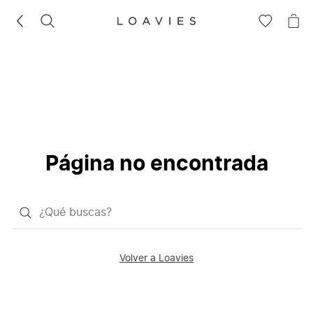
BUSCAR
IR
IR
A
A
LA
LA
LISTA
CE
DE
DESEOS
Página no encontrada
¿Qué
quieres
buscar?
Volver a Loavies