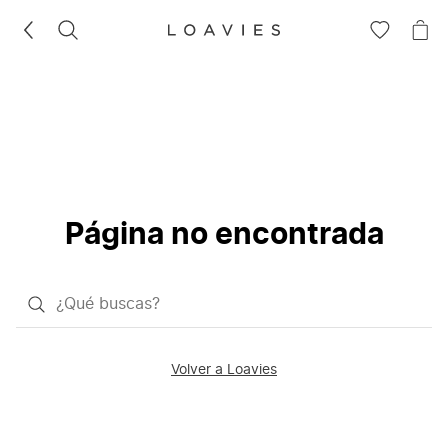
BUSCAR
IR
IR
A
A
LA
LA
LISTA
CE
DE
DESEOS
Página no encontrada
¿Qué
quieres
buscar?
Volver a Loavies