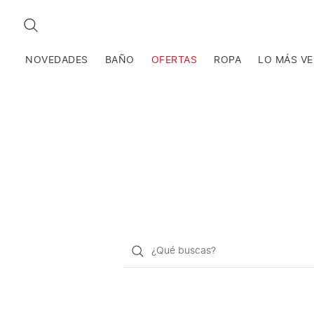
BUSCAR
NOVEDADES
BAÑO
OFERTAS
ROPA
LO MÁS V
¿Qué
quieres
buscar?