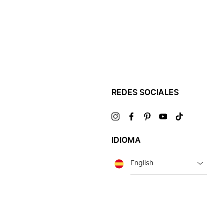
REDES SOCIALES
Visítanos
Visítanos
Visítanos
Visítanos
Visítanos
en
en
en
en
en
IDIOMA
Idioma