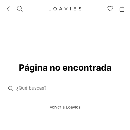
BUSCAR
IR
IR
A
A
LA
LA
LISTA
CE
DE
DESEOS
Página no encontrada
¿Qué
quieres
buscar?
Volver a Loavies