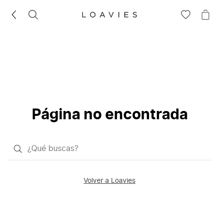
BUSCAR
IR
IR
A
A
LA
LA
LISTA
CE
DE
DESEOS
Página no encontrada
¿Qué
quieres
buscar?
Volver a Loavies