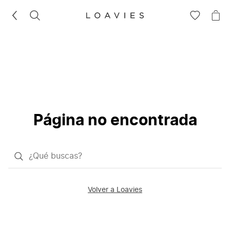
BUSCAR
IR
IR
A
A
LA
LA
LISTA
CE
DE
DESEOS
Página no encontrada
¿Qué
quieres
buscar?
Volver a Loavies