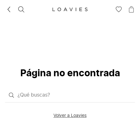
BUSCAR
IR
IR
A
A
LA
LA
LISTA
CE
DE
DESEOS
Página no encontrada
¿Qué
quieres
buscar?
Volver a Loavies