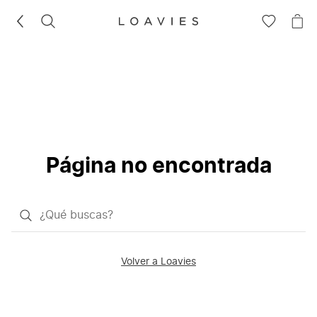
BUSCAR
IR
IR
A
A
LA
LA
LISTA
CE
DE
DESEOS
Página no encontrada
¿Qué
quieres
buscar?
Volver a Loavies