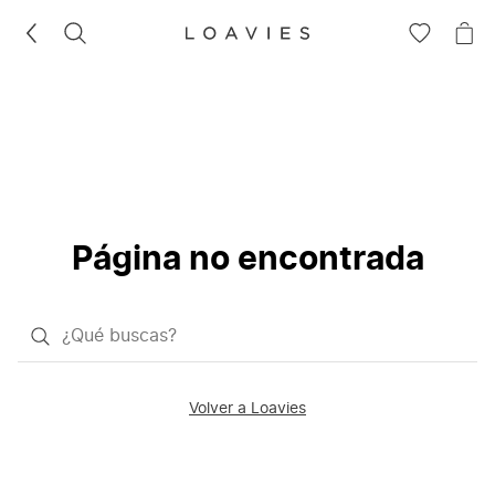
BUSCAR
IR
IR
A
A
LA
LA
LISTA
CE
DE
DESEOS
Página no encontrada
¿Qué
quieres
buscar?
Volver a Loavies