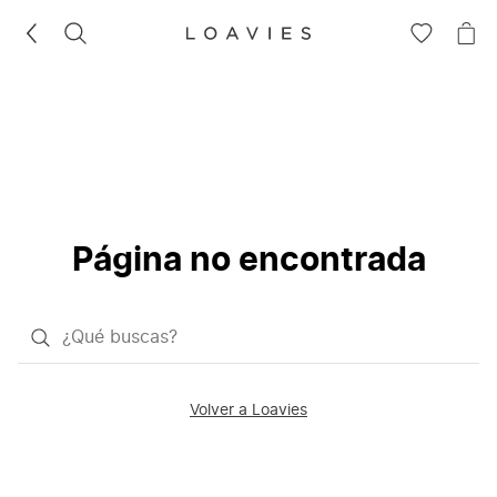
BUSCAR
IR
IR
A
A
LA
LA
LISTA
CE
DE
DESEOS
Página no encontrada
¿Qué
quieres
buscar?
Volver a Loavies