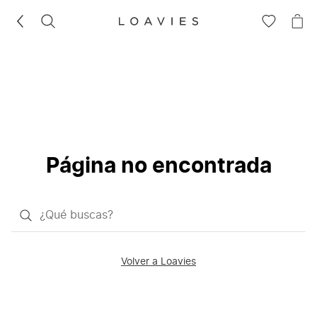
BUSCAR
IR
IR
A
A
LA
LA
LISTA
CE
DE
DESEOS
Página no encontrada
¿Qué
quieres
buscar?
Volver a Loavies