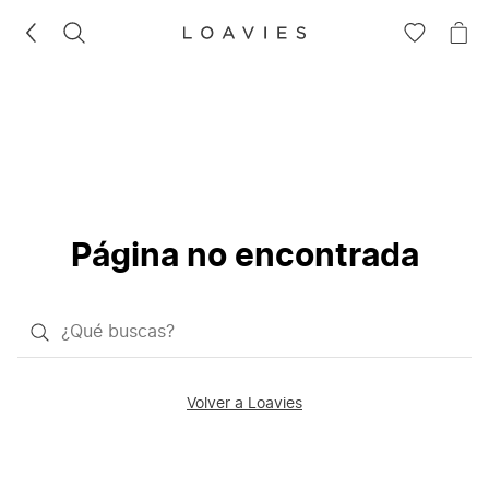
BUSCAR
IR
IR
A
A
LA
LA
LISTA
CE
DE
DESEOS
Página no encontrada
¿Qué
quieres
buscar?
Volver a Loavies