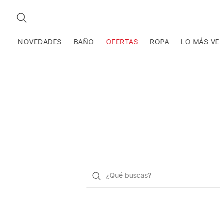
BUSCAR
NOVEDADES
BAÑO
OFERTAS
ROPA
LO MÁS V
¿Qué
quieres
buscar?