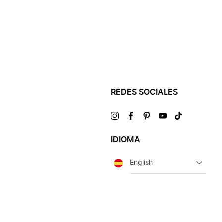
REDES SOCIALES
Visítanos
Visítanos
Visítanos
Visítanos
Visítanos
en
en
en
en
en
IDIOMA
Idioma