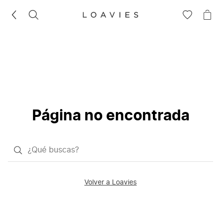
BUSCAR
IR
IR
A
A
LA
LA
LISTA
CE
DE
DESEOS
Página no encontrada
¿Qué
quieres
buscar?
Volver a Loavies