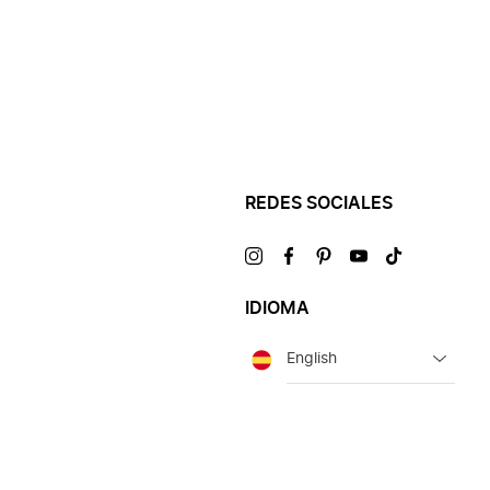
REDES SOCIALES
Visítanos
Visítanos
Visítanos
Visítanos
Visítanos
en
en
en
en
en
IDIOMA
Idioma