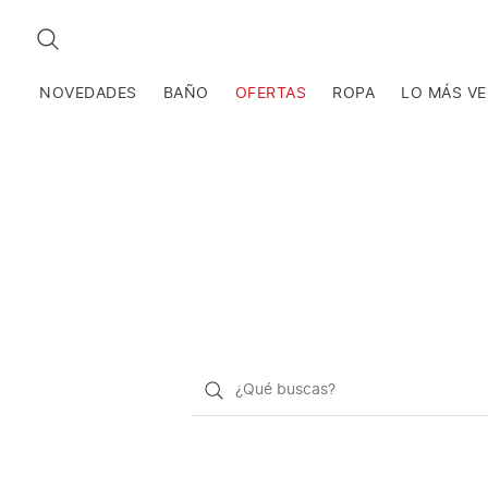
BUSCAR
NOVEDADES
BAÑO
OFERTAS
ROPA
LO MÁS V
¿Qué
quieres
buscar?