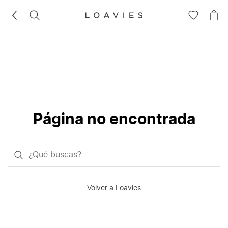
BUSCAR
IR
IR
A
A
LA
LA
LISTA
CE
DE
DESEOS
Página no encontrada
¿Qué
quieres
buscar?
Volver a Loavies