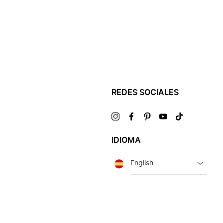
REDES SOCIALES
Visítanos
Visítanos
Visítanos
Visítanos
Visítanos
en
en
en
en
en
IDIOMA
Idioma