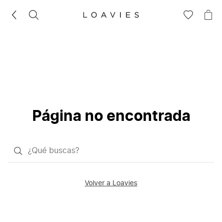
BUSCAR
IR
IR
A
A
LA
LA
LISTA
CE
DE
DESEOS
Página no encontrada
¿Qué
quieres
buscar?
Volver a Loavies