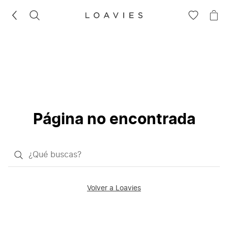
BUSCAR
IR
IR
A
A
LA
LA
LISTA
CE
DE
DESEOS
Página no encontrada
¿Qué
quieres
buscar?
Volver a Loavies