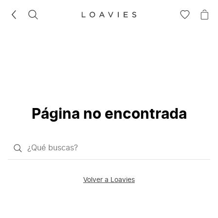
BUSCAR
IR
IR
A
A
LA
LA
LISTA
CE
DE
DESEOS
Página no encontrada
¿Qué
quieres
buscar?
Volver a Loavies