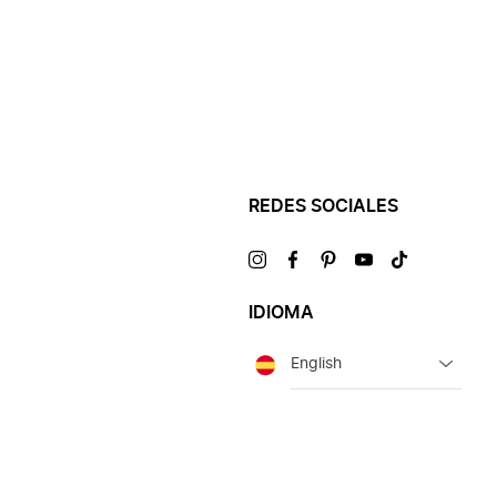
REDES SOCIALES
Visítanos
Visítanos
Visítanos
Visítanos
Visítanos
en
en
en
en
en
IDIOMA
Idioma