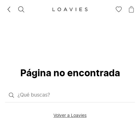
BUSCAR
IR
IR
A
A
LA
LA
LISTA
CE
DE
DESEOS
Página no encontrada
¿Qué
quieres
buscar?
Volver a Loavies