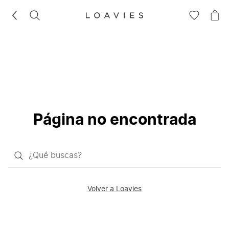
BUSCAR
IR
IR
A
A
LA
LA
LISTA
CE
DE
DESEOS
Página no encontrada
¿Qué
quieres
buscar?
Volver a Loavies