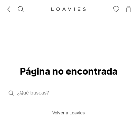
BUSCAR
IR
IR
A
A
LA
LA
LISTA
CE
DE
DESEOS
Página no encontrada
¿Qué
quieres
buscar?
Volver a Loavies