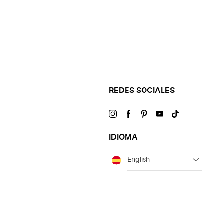
REDES SOCIALES
Visítanos
Visítanos
Visítanos
Visítanos
Visítanos
en
en
en
en
en
IDIOMA
Idioma