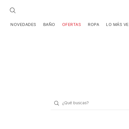
BUSCAR
NOVEDADES
BAÑO
OFERTAS
ROPA
LO MÁS V
¿Qué
quieres
buscar?