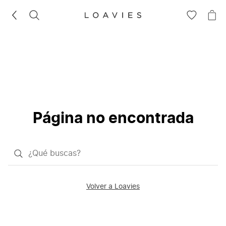
BUSCAR
IR
IR
A
A
LA
LA
LISTA
CE
DE
DESEOS
Página no encontrada
¿Qué
quieres
buscar?
Volver a Loavies