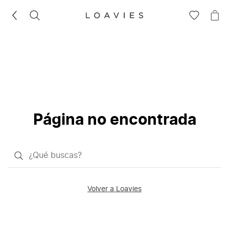
BUSCAR
IR
IR
A
A
LA
LA
LISTA
CE
DE
DESEOS
Página no encontrada
¿Qué
quieres
buscar?
Volver a Loavies