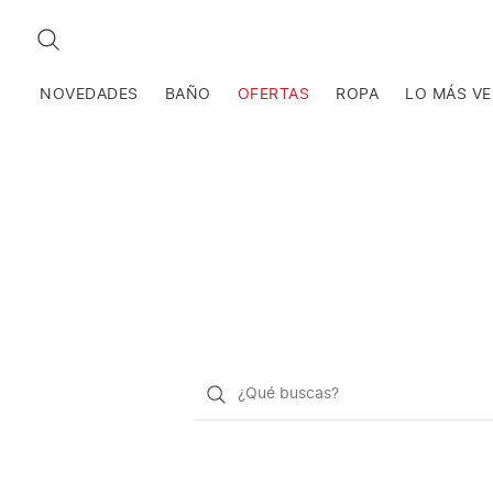
BUSCAR
NOVEDADES
BAÑO
OFERTAS
ROPA
LO MÁS V
¿Qué
quieres
buscar?