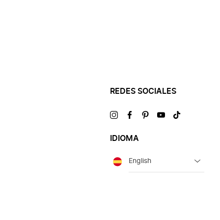
REDES SOCIALES
Visítanos
Visítanos
Visítanos
Visítanos
Visítanos
en
en
en
en
en
IDIOMA
Idioma