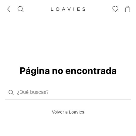
BUSCAR
IR
IR
A
A
LA
LA
LISTA
CE
DE
DESEOS
Página no encontrada
¿Qué
quieres
buscar?
Volver a Loavies