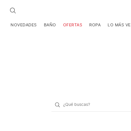
BUSCAR
NOVEDADES
BAÑO
OFERTAS
ROPA
LO MÁS V
¿Qué
quieres
buscar?