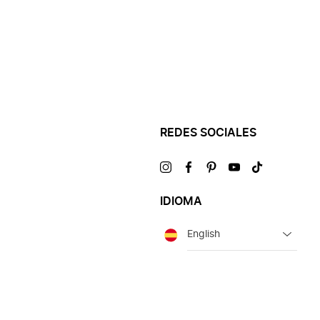
REDES SOCIALES
Visítanos
Visítanos
Visítanos
Visítanos
Visítanos
en
en
en
en
en
IDIOMA
Idioma